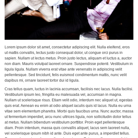
Lorem ipsum dolor sit amet, consectetur adipiscing elit. Nulla eleifend, eros
ut mattis convallis, lectus justo consequat dolor, ut congue orci purus in
sapien. Nullam ut lectus metus. Proin justo lectus, aliquam et luctus a, auctor
non diam. Mauris volutpat laoreet ornare. Suspendisse potenti. Vestibulum in
ligula ligula. Nullam viverra erat vitae ante venenatis in adipiscing velit
pellentesque. Sed tincidunt, felis euismod condimentum mattis, nunc velit
dapibus mi, ornare laoreet tortor dui id ligula.
Cras tellus quam, luctus in lacinia accumsan, facilisis nec lacus. Nulla facilisi.
Vestibulum ipsum leo, fringilla eu malesuada vel, accumsan in magna.
Nullam ut scelerisque risus. Etiam velit odio, interdum nec aliquet ut, egestas
quis erat. Aenean eu enim at odio aliquet iaculis quis id lacus. Nulla eu urna
vitae sem elementum pharetra. Morbi quis faucibus urna. Nunc auctor, massa
ut fermentum imperdiet, arcu nunc ultrices ligula, non sollicitudin dolor tellus
at metus. Nullam bibendum vestibulum porttitor. Proin eget pellentesque
diam. Proin interdum, massa quis convallis aliquet, lacus sem laoreet nulla,
vel scelerisque ipsum nibh id ante. Duis eget ante purus, a imperdiet tellus.