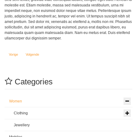
molestie est. Etiam molestie, massa sed malesuada vestibulum, urna mi
imperdiet neque, non euismod dolor neque vitae metus. Pellentesque ipsum
justo, adipiscing in hendrerit ac, tempor vel enim. Ut tempus suscipit nibh sit
amet pretium. Sed dolor mi, venenatis ac eleifend a, mollis non mi. Phasellus
sollicitudin, dui sit amet adipiscing euismod, purus erat dapibus libero, eu
malesuada quam quam malesuada diam. Nam eu metus erat. Duis eleifend
ullamcorper dui dignissim semper.
Vorig artikel: Fashion Seduction
Volgende artikel: Shopping Festival
Vorige
Volgende
Categories
Women
Clothing
Jewellery