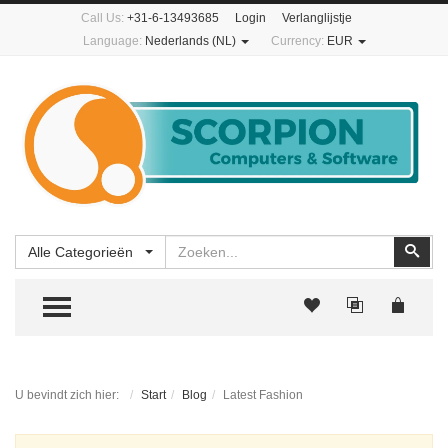
Call Us:
+31-6-13493685
Login
Verlanglijstje
Language:
Nederlands (NL)
Currency:
EUR
Zoeken
Zoe
Alle Categorieën
TOGGLE MENU
U bevindt zich hier:
Start
Blog
Latest Fashion