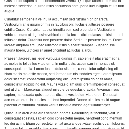
Cras auctor sapien a leo condimentum viverra. Quisque ullamcorper, dui in
molestie scelerisque, urna risus accumsan ante, porta luctus ligula tellus non
augue.
Curabitur semper elit vel nulla accumsan sed rutrum nibh pharetra.
Vestibulum ante ipsum primis in faucibus orci luctus et ultrices posuere
cubilia Curae; Curabitur auctor fringilla sem sed bibendum. Vestibulum
vehicula, nunc at dignissim vehicula, nulla lectus dictum lacus, et tristique mi
tellus ac dolor. Curabitur non posuere dolor. Sed quis posuere ipsum. Fusce
laoreet aliquam arcu, nec euismod risus placerat semper. Suspendisse
magna libero, ultricies sit amet tincidunt at, luctus a arcu.
Praesent laoreet, nisi eget vulputate dignissim, sapien elit placerat magna,
ac molestie tellus leo vitae urna. In nulla justo, accumsan in rhoncus ut,
consequat a nulla. Lorem ipsum dolor sit amet, consectetur adipiscing elit.
Nam mattis molestie massa, sed fermentum nisl sodales eget. Lorem ipsum
dolor sit amet, consectetur adipiscing elit. Lorem ipsum dolor sit amet,
consectetur adipiscing elit. Mauris vitae diam quis lorem imperdiet consequat
sed ut diam. Maecenas aliquet mi eu eros egestas gravida. Vivamus risus
sapien, malesuada quis dapibus dictum, vestibulum vitae eros. Donec at
accumsan eros. In ultricies eleifend imperdiet. Donec ultricies est id augue
placerat vestibulum. Nullam varius tristique massa eget ullamcorper.
Quisque in arcu vitae eros semper lobortis. Pellentesque tincidunt, velit ut
consequat egestas, sapien odio consectetur neque, hendrerit condimentum
leo dui ac mi. Etiam consectetur elit at arcu aliquet vitae iaculis quam lobortis.
Sed sem tellus, gravida vitae consequat iaculis, congue eget odio. Aenean id