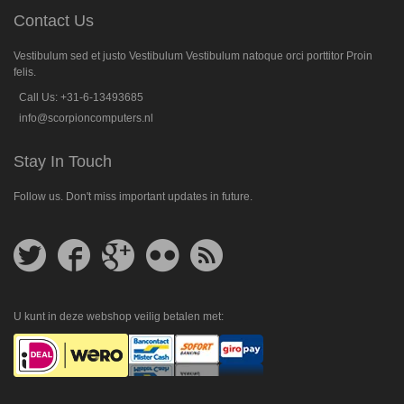
Contact Us
Vestibulum sed et justo Vestibulum Vestibulum natoque orci porttitor Proin
felis.
Call Us: +31-6-13493685
info@scorpioncomputers.nl
Stay In Touch
Follow us. Don't miss important updates in future.
Follow
Follow
Follow
Follow
Get
us
us
us
us
feed
on
on
on
on
Twitter
Facebook
Google
Flickr
Plus
U kunt in deze webshop veilig betalen met: