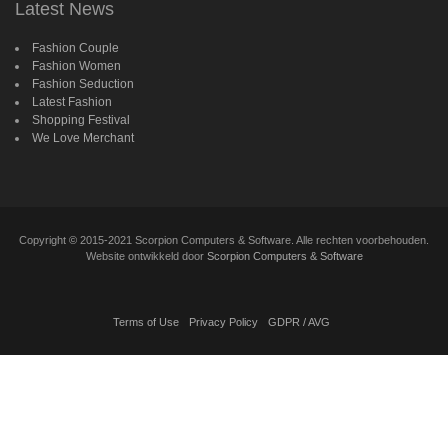
Latest News
Fashion Couple
Fashion Women
Fashion Seduction
Latest Fashion
Shopping Festival
We Love Merchant
Copyright
©
2015-2021 Scorpion Computers & Software. Alle rechten voorbehouden.
Website ontwikkeld door
Scorpion Computers & Software
Terms of Use
Privacy Policy
GDPR / AVG