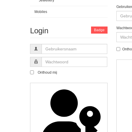
Jewellery
Gebruike
Mobiles
Wachtwo
Login
Badge
Gebruikersnaam
Ontho
Wachtwoord
Onthoud mij