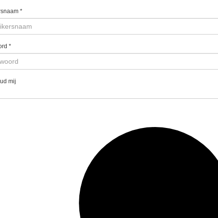
rsnaam
*
ord
*
ud mij