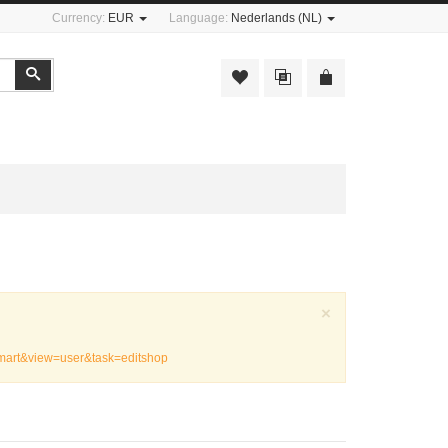
Currency:
EUR
Language:
Nederlands (NL)
Zoeken
Sluiten
×
emart&view=user&task=editshop