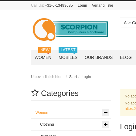
Call Us:
+31-6-13493685
Login
Verlanglijstje
Alle C
NEW
LATEST
WOMEN
MOBILES
OUR BRANDS
BLOG
U bevindt zich hier:
Start
Login
Categories
Waa
No acc
No acc
https:
Women
Logi
Clothing