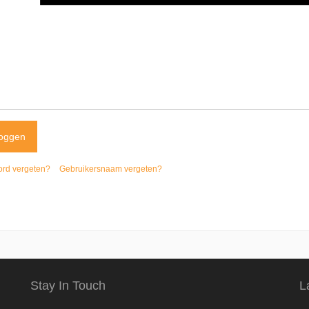
oggen
rd vergeten?
Gebruikersnaam vergeten?
Stay In Touch
L