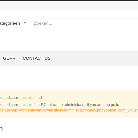
Zoeken
ategorieën
GDPR
CONTACT US
rschuwing
epted currencies defined
epted currencies defined! Contact the administrator, if you are one go to
//demoshop.voorbeeldvanuwwebsite.nl/administrator/index.php?option=com_virtu
n