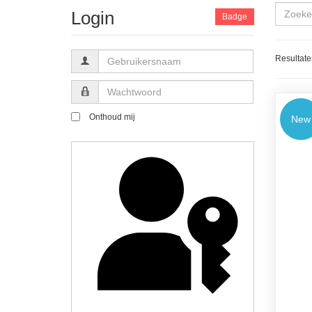
Login
Badge
Gebruikersnaam
Resultate
Wachtwoord
Onthoud mij
New