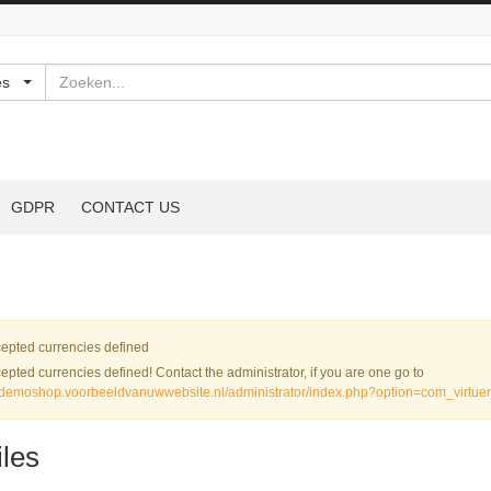
Zoeken
es
GDPR
CONTACT US
rschuwing
epted currencies defined
epted currencies defined! Contact the administrator, if you are one go to
//demoshop.voorbeeldvanuwwebsite.nl/administrator/index.php?option=com_virtu
les