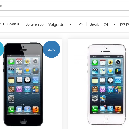
Volgorde
24
n 1 - 3 van 3
per p
Sorteren op
Bekijk
Sale