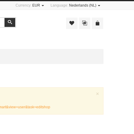
Currency:
EUR
Language:
Nederlands (NL)
Zoeken
Sluiten
×
emart&view=user&task=editshop