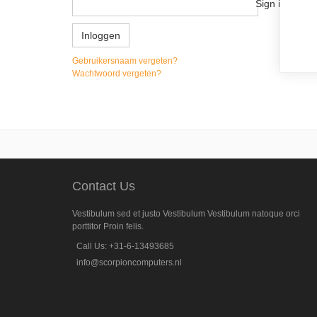
Sign in with 
Inloggen
Gebruikersnaam vergeten?
Wachtwoord vergeten?
Contact Us
Vestibulum sed et justo Vestibulum Vestibulum natoque orci
porttitor Proin felis.
Call Us: +31-6-13493685
info@scorpioncomputers.nl