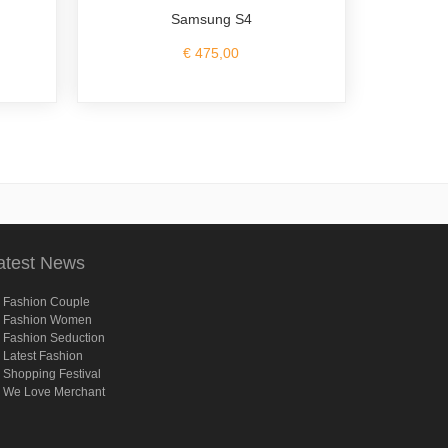
Samsung S4
€ 475,00
atest News
Fashion Couple
Fashion Women
Fashion Seduction
Latest Fashion
Shopping Festival
We Love Merchant