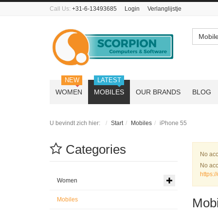
Call Us:
+31-6-13493685
Login
Verlanglijstje
Mobil
NEW
LATEST
WOMEN
MOBILES
OUR BRANDS
BLOG
U bevindt zich hier:
Start
Mobiles
iPhone 55
Categories
Waa
No acc
No acc
https:
Women
Mobi
Mobiles