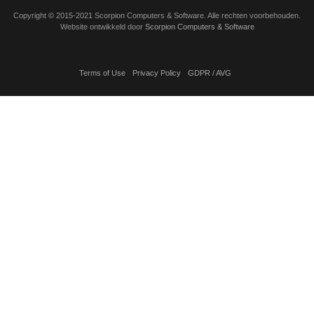
Copyright
©
2015-2021 Scorpion Computers & Software. Alle rechten voorbehouden.
Website ontwikkeld door
Scorpion Computers & Software
Terms of Use
Privacy Policy
GDPR / AVG