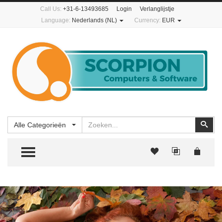
Call Us:
+31-6-13493685
Login
Verlanglijstje
Language:
Nederlands (NL)
Currency:
EUR
Zoeken
Zoe
Alle Categorieën
TOGGLE MENU