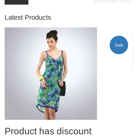
Latest Products
O
Sale
€ 
Product has discount