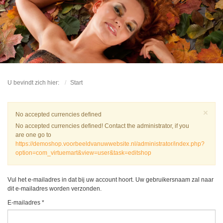
U bevindt zich hier:
Start
Slu
×
Waarschuwing
No accepted currencies defined
No accepted currencies defined! Contact the administrator, if you
are one go to
https://demoshop.voorbeeldvanuwwebsite.nl/administrator/index.php?
option=com_virtuemart&view=user&task=editshop
Vul het e-mailadres in dat bij uw account hoort. Uw gebruikersnaam zal naar
dit e-mailadres worden verzonden.
E-mailadres
*