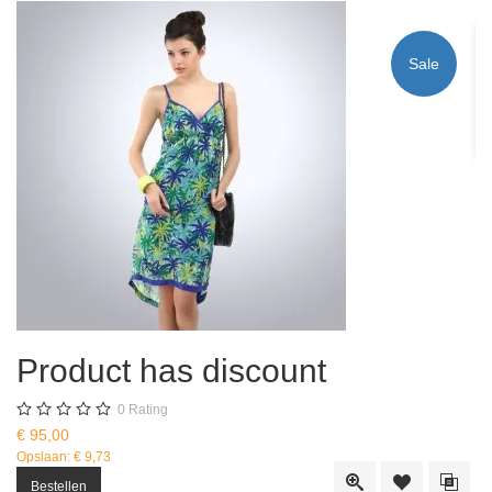
S
Sale
€ 
Product has discount
0
Rating
€ 95,00
Opslaan: € 9,73
Quick View
Toevoegen aan
Toevo