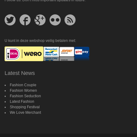
Follow
Follow
Follow
Follow
Get
us
us
us
us
feed
on
on
on
on
Twitter
Facebook
Google
Flickr
Plus
U kunt in deze webshop veilig betalen met:
Latest News
Fashion Couple
Fashion Women
Fashion Seduction
Latest Fashion
Shopping Festival
We Love Merchant