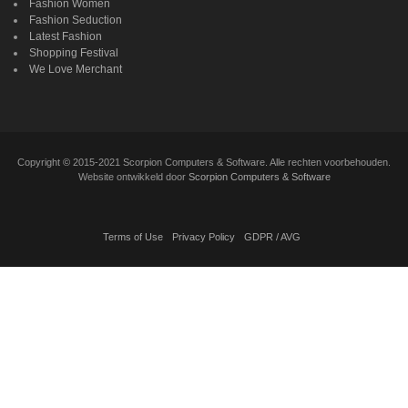
Fashion Women
Fashion Seduction
Latest Fashion
Shopping Festival
We Love Merchant
Copyright
©
2015-2021 Scorpion Computers & Software. Alle rechten voorbehouden.
Website ontwikkeld door
Scorpion Computers & Software
Terms of Use
Privacy Policy
GDPR / AVG