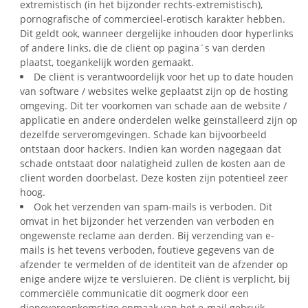
extremistisch (in het bijzonder rechts-extremistisch),
pornografische of commercieel-erotisch karakter hebben.
Dit geldt ook, wanneer dergelijke inhouden door hyperlinks
of andere links, die de cliënt op pagina´s van derden
plaatst, toegankelijk worden gemaakt.
De cliënt is verantwoordelijk voor het up to date houden
van software / websites welke geplaatst zijn op de hosting
omgeving. Dit ter voorkomen van schade aan de website /
applicatie en andere onderdelen welke geïnstalleerd zijn op
dezelfde serveromgevingen. Schade kan bijvoorbeeld
ontstaan door hackers. Indien kan worden nagegaan dat
schade ontstaat door nalatigheid zullen de kosten aan de
client worden doorbelast. Deze kosten zijn potentieel zeer
hoog.
Ook het verzenden van spam-mails is verboden. Dit
omvat in het bijzonder het verzenden van verboden en
ongewenste reclame aan derden. Bij verzending van e-
mails is het tevens verboden, foutieve gegevens van de
afzender te vermelden of de identiteit van de afzender op
enige andere wijze te versluieren. De cliënt is verplicht, bij
commerciële communicatie dit oogmerk door een
dienovereenkomstige opmaak van het e-mail gebruik