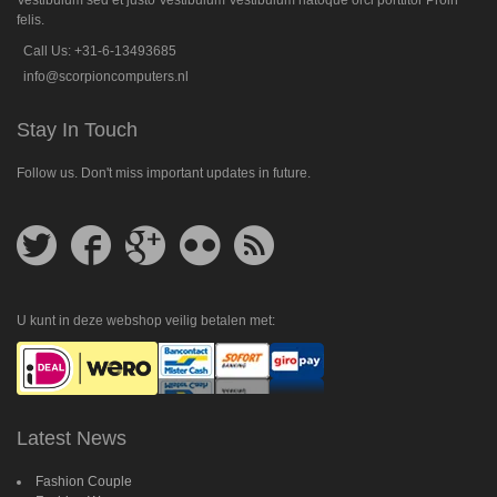
felis.
Call Us: +31-6-13493685
info@scorpioncomputers.nl
Stay In Touch
Follow us. Don't miss important updates in future.
Follow
Follow
Follow
Follow
Get
us
us
us
us
feed
on
on
on
on
Twitter
Facebook
Google
Flickr
Plus
U kunt in deze webshop veilig betalen met:
Latest News
Fashion Couple