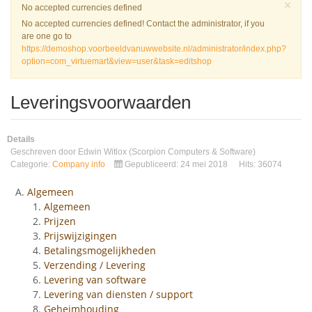
Slu
×
Waarschuwing
No accepted currencies defined
No accepted currencies defined! Contact the administrator, if you
are one go to
https://demoshop.voorbeeldvanuwwebsite.nl/administrator/index.php?
option=com_virtuemart&view=user&task=editshop
Leveringsvoorwaarden
Details
Geschreven door
Edwin Witlox (Scorpion Computers & Software)
Categorie:
Company info
Gepubliceerd: 24 mei 2018
Hits: 36074
Algemeen
Algemeen
Prijzen
Prijswijzigingen
Betalingsmogelijkheden
Verzending / Levering
Levering van software
Levering van diensten / support
Geheimhouding