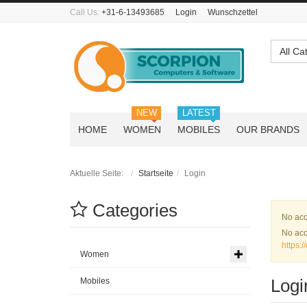
Call Us:
+31-6-13493685
Login
Wunschzettel
All Ca
NEW
LATEST
HOME
WOMEN
MOBILES
OUR BRANDS
Aktuelle Seite:
Startseite
Login
Categories
War
No acc
No acc
https:
Women
Logi
Mobiles