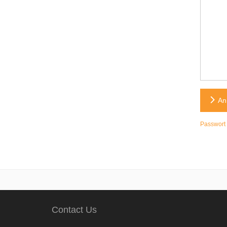
An
Passwort
Contact Us