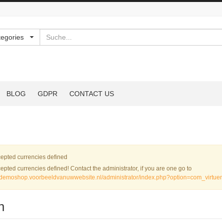
Suchen
tegories
BLOG
GDPR
CONTACT US
nung
epted currencies defined
epted currencies defined! Contact the administrator, if you are one go to
//demoshop.voorbeeldvanuwwebsite.nl/administrator/index.php?option=com_virtu
n