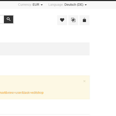
Currency:
EUR
Language:
Deutsch (DE)
Suchen
Schließen
×
emart&view=user&task=editshop