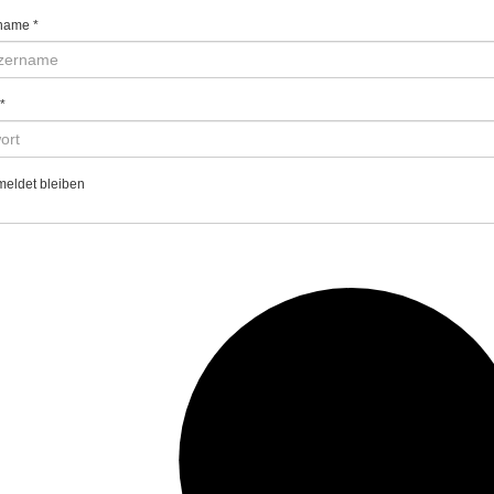
name
*
*
eldet bleiben