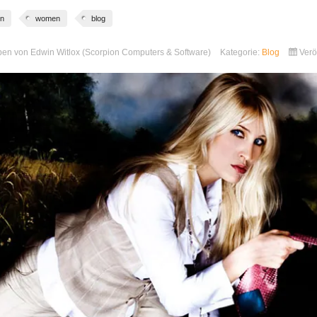
on
women
blog
ben von
Edwin Witlox (Scorpion Computers & Software)
Kategorie:
Blog
Verö