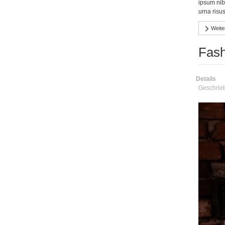
ipsum nib
urna risu
Weite
Fash
Details
Geschrie