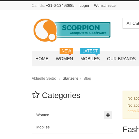
Call Us:
+31-6-13493685
Login
Wunschzettel
All Ca
NEW
LATEST
HOME
WOMEN
MOBILES
OUR BRANDS
Aktuelle Seite:
Startseite
Blog
Categories
War
No acc
No acc
https:
Women
Fash
Mobiles