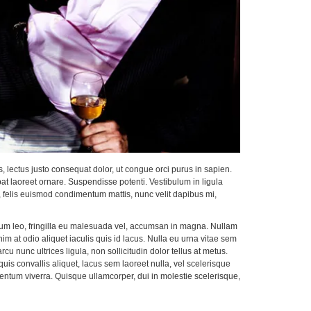
s, lectus justo consequat dolor, ut congue orci purus in sapien.
pat laoreet ornare. Suspendisse potenti. Vestibulum in ligula
nt, felis euismod condimentum mattis, nunc velit dapibus mi,
 ipsum leo, fringilla eu malesuada vel, accumsan in magna. Nullam
nim at odio aliquet iaculis quis id lacus. Nulla eu urna vitae sem
 nunc ultrices ligula, non sollicitudin dolor tellus at metus.
is convallis aliquet, lacus sem laoreet nulla, vel scelerisque
mentum viverra. Quisque ullamcorper, dui in molestie scelerisque,