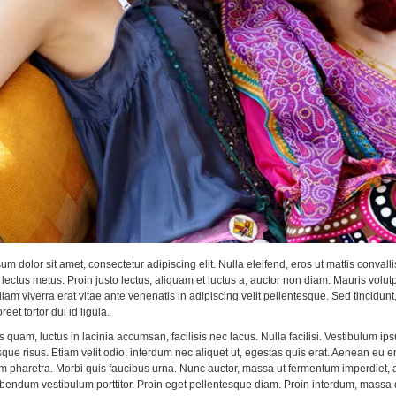
m dolor sit amet, consectetur adipiscing elit. Nulla eleifend, eros ut mattis convalli
lectus metus. Proin justo lectus, aliquam et luctus a, auctor non diam. Mauris volut
llam viverra erat vitae ante venenatis in adipiscing velit pellentesque. Sed tincidu
reet tortor dui id ligula.
s quam, luctus in lacinia accumsan, facilisis nec lacus. Nulla facilisi. Vestibulum
sque risus. Etiam velit odio, interdum nec aliquet ut, egestas quis erat. Aenean eu e
pharetra. Morbi quis faucibus urna. Nunc auctor, massa ut fermentum imperdiet, arcu
bendum vestibulum porttitor. Proin eget pellentesque diam. Proin interdum, massa qu