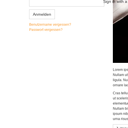
Sign in with 
Anmelden
Benutzername vergessen?
Passwort vergessen?
Lorem ipsu
Nullam ut 
ligula. Nu
ornare lao
Cras tellu
ut sceleri
elementum 
Nullam bi
ipsum nib
urna risu