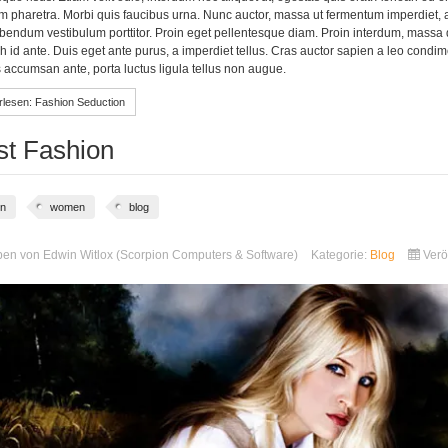
pharetra. Morbi quis faucibus urna. Nunc auctor, massa ut fermentum imperdiet, arcu
bendum vestibulum porttitor. Proin eget pellentesque diam. Proin interdum, massa qu
h id ante. Duis eget ante purus, a imperdiet tellus. Cras auctor sapien a leo condi
s accumsan ante, porta luctus ligula tellus non augue.
lesen: Fashion Seduction
st Fashion
on
women
blog
ben von
Edwin Witlox (Scorpion Computers & Software)
Kategorie:
Blog
Verö