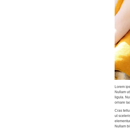
Lorem ipsu
Nullam ut 
ligula. Nu
ornare lao
Cras tellu
ut sceleri
elementum 
Nullam bi