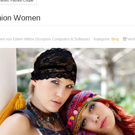
rlesen: Fashion Couple
hion Women
ben von
Edwin Witlox (Scorpion Computers & Software)
Kategorie:
Blog
Verö