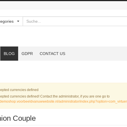
Suchen
tegories
BLOG
GDPR
CONTACT US
nung
epted currencies defined
epted currencies defined! Contact the administrator, if you are one go to
//demoshop.voorbeeldvanuwwebsite.nl/administrator/index.php?option=com_virtu
ion Couple