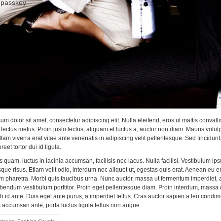
a passkey
m dolor sit amet, consectetur adipiscing elit. Nulla eleifend, eros ut mattis convalli
lectus metus. Proin justo lectus, aliquam et luctus a, auctor non diam. Mauris volut
llam viverra erat vitae ante venenatis in adipiscing velit pellentesque. Sed tincidu
reet tortor dui id ligula.
s quam, luctus in lacinia accumsan, facilisis nec lacus. Nulla facilisi. Vestibulum
sque risus. Etiam velit odio, interdum nec aliquet ut, egestas quis erat. Aenean eu e
pharetra. Morbi quis faucibus urna. Nunc auctor, massa ut fermentum imperdiet, arcu
bendum vestibulum porttitor. Proin eget pellentesque diam. Proin interdum, massa qu
h id ante. Duis eget ante purus, a imperdiet tellus. Cras auctor sapien a leo condi
s accumsan ante, porta luctus ligula tellus non augue.