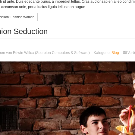
h id ante. Duis eget ante purus, a imperdiet tellus. Cras auctor sapien a leo condi
s accumsan ante, porta luctus ligula tellus non augue.
rlesen: Fashion Women
ion Seduction
ben von
Edwin Witlox (Scorpion Computers & Software)
Kategorie:
Blog
Verö