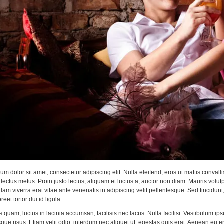
m dolor sit amet, consectetur adipiscing elit. Nulla eleifend, eros ut mattis convalli
lectus metus. Proin justo lectus, aliquam et luctus a, auctor non diam. Mauris volut
llam viverra erat vitae ante venenatis in adipiscing velit pellentesque. Sed tincidu
reet tortor dui id ligula.
s quam, luctus in lacinia accumsan, facilisis nec lacus. Nulla facilisi. Vestibulum
sque risus. Etiam velit odio, interdum nec aliquet ut, egestas quis erat. Aenean eu e