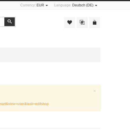
Currency:
EUR
Language:
Deutsch (DE)
Suchen
Schließen
×
emart&view=user&task=editshop