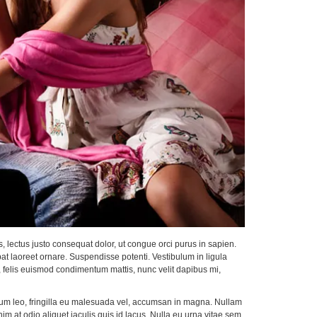
s, lectus justo consequat dolor, ut congue orci purus in sapien.
pat laoreet ornare. Suspendisse potenti. Vestibulum in ligula
nt, felis euismod condimentum mattis, nunc velit dapibus mi,
 ipsum leo, fringilla eu malesuada vel, accumsan in magna. Nullam
nim at odio aliquet iaculis quis id lacus. Nulla eu urna vitae sem