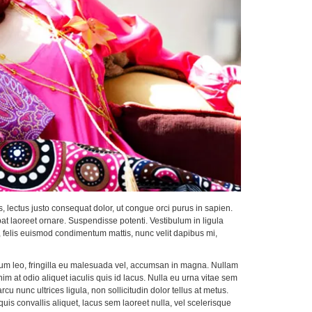
s, lectus justo consequat dolor, ut congue orci purus in sapien.
pat laoreet ornare. Suspendisse potenti. Vestibulum in ligula
nt, felis euismod condimentum mattis, nunc velit dapibus mi,
 ipsum leo, fringilla eu malesuada vel, accumsan in magna. Nullam
nim at odio aliquet iaculis quis id lacus. Nulla eu urna vitae sem
 nunc ultrices ligula, non sollicitudin dolor tellus at metus.
is convallis aliquet, lacus sem laoreet nulla, vel scelerisque