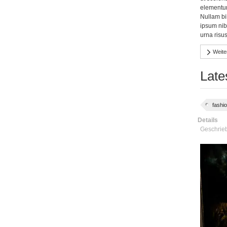
elementum 
Nullam bi
ipsum nib
urna risu
Weiter
Late
fashi
Details
Geschrie