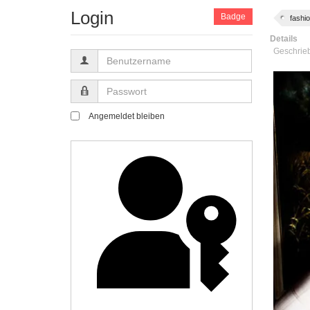
Login
Badge
fashi
Details
Geschrie
Benutzername
Passwort
Angemeldet bleiben