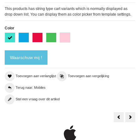
This products has string type cart variants which is normally displayed as
drop down list. You can display them as color picker from template settings.
Color
Turquoise
Blue
Red
Green
Pink
Waarschuw mij !
Toevoegen aan verlanglijst
Toevoegen aan vergelijking
Terug naar: Mobiles
Stel een vraag over dit artikel
Samsung
iPho
S4
5