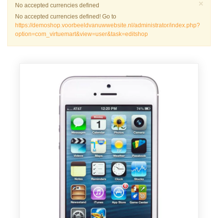
Slu
×
Waarschuwing
No accepted currencies defined
No accepted currencies defined! Go to
https://demoshop.voorbeeldvanuwwebsite.nl/administrator/index.php?
option=com_virtuemart&view=user&task=editshop